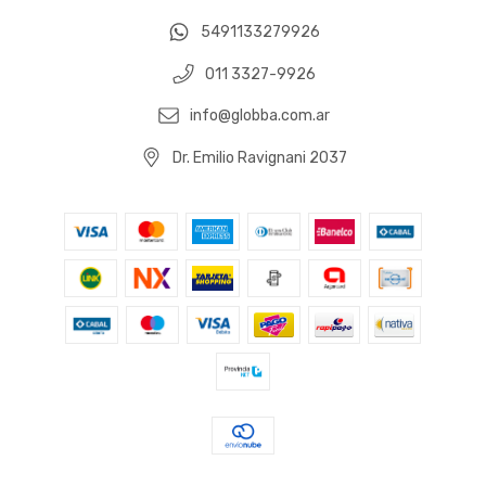
5491133279926
011 3327-9926
info@globba.com.ar
Dr. Emilio Ravignani 2037